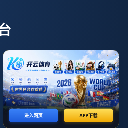
企业新闻
联系方式