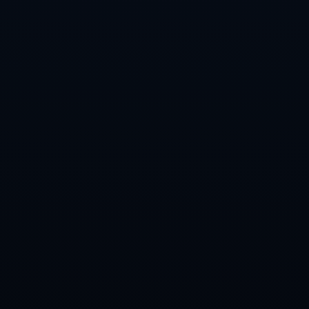
成为全球足球舞台的重要人物。作为年轻一代球员的榜样，他不希望背离自
在选择巴黎圣日耳曼而拒绝沙特邀约的背后，体现出他对未来的严肃考量
目标可能是加盟像皇家马德里这样的欧洲豪门，通过参与更加激烈的竞争
他希望继续征服的领域。
后是其坚定的理想和目标。无论在职业生涯中面临怎样的诱惑，姆巴佩都
球领域不仅取得顽强的进展，也赢得了全球粉丝的尊重和认可。