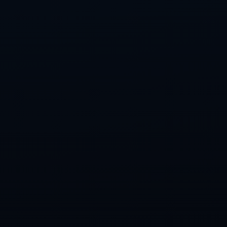
己的前进方向。**坚定自己的职业目标**不仅仅
和长远规划。
，来进一步*提升自己的职业生涯高度*。欧洲顶级
以其稳定的价值观和职业自律，成为其他球员学习的