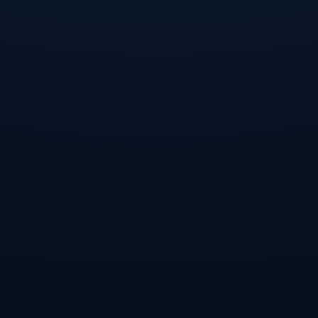
常常吸引着球员，而关于球员的转会传闻更是层出不穷。然而，有些球员
章将探讨姆巴佩为何坚定地拒绝前往沙特阿拉伯踢球，从而阐释其职业理
，很多球员为高签约费选择转会。然而，*姆巴佩*的拒绝沙特邀约则是对“
的合同，不为五斗米折腰的姿态彰显了这位法国明星球员的独特魅力。
价的薪水和优越的生活条件，但对于姆巴佩来说，金钱并不是职业生涯的
界足球的顶尖舞台，如欧洲的顶级赛事而非其他，新机会需要与他的职业
择前往薪水更高但竞争力稍逊的联赛。例如，*葡萄牙巨星克里斯蒂亚诺·
粹出于商业考虑。而姆巴佩对于沙特合同的冷静分析与拒绝则显得更加清