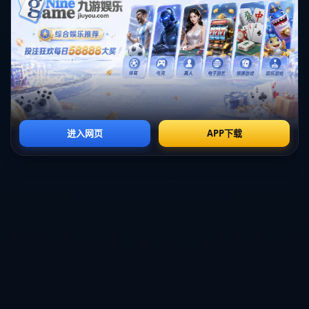
当我们谈论球队的整体实力时，阿门的**防守能力**无疑是一个值
得关注的亮点。他的速度、灵活性和判断力，使他成为球队防线上
的一把利剑。在与鲍威尔的对决中，阿门多次成功将对方的进攻化
为乌有，这不仅削弱了对手的得分能力，也极大地鼓舞了自己队伍
的士气。
对于一支篮球队来说，拥有像阿门这样出色的防守球员，可以有效
掌控比赛节奏。在现代篮球比赛中，进攻固然关键，但稳固的防守
却是赢得比赛的基础。阿门以其**敏锐的洞察力**和强壮的身体素
质，常常在关键时刻进行精准抢断。他通过对对手意图的快速解读
和身体上的强硬对抗，使得鲍威尔在每次进攻时都需要重新思考策
略。