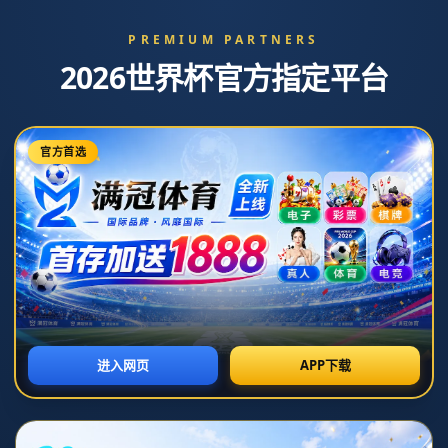
CONTRAC
新闻中心