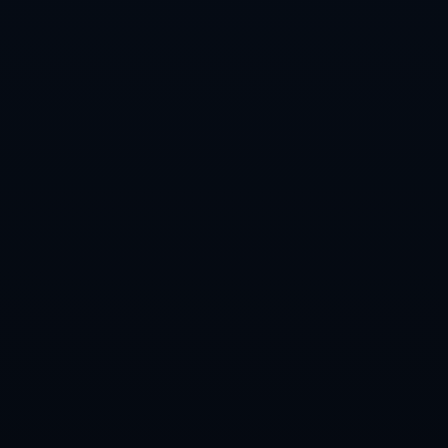
案例分析 从贪图优惠到稳健选择
以一位玩家A的经历为例：在上届世界杯前夕，A在社交平台看到
一则广告，宣传“新用户首充赠送200 百分比，世界杯赛事不中全
额返还”，并且强调“内部世界杯外围竞猜计划，照单跟就行”。A抱
着试试看的心态，充入数千资金，一开始确实收到一定比例的彩
金，但在世界杯小组赛后期，平台突然以“异常投注”“恶意套利”为
由，冻结账户并要求提交大量个人资料，且不断拖延审核。最终，
A不仅无法取回盈利，连本金也被扣除。反观另一位玩家B，在选
择平台时只关注三点——监管牌照是否可查、提款测试是否顺利、
赔率是否接近主流，虽然优惠不算夸张，却在整个世界杯周期中资
金进出顺畅，能专注于竞猜策略本身。这个对比说明，真正可靠的
世界杯外围竞猜投注平台，往往不会用夸张活动吸引玩家，而是用
长期稳定和专业服务留住用户。
实用选择策略 组合使用与资金分散
只依赖某一家网站进行世界杯外围竞猜，并不一定是最佳策略。更
稳妥的做法是：在筛选出几家相对可靠的平台后，通过小额试用的