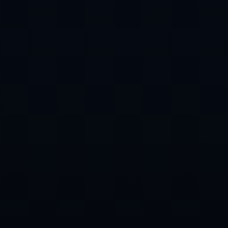
方式进行对比，再采取“主平台 加备选平台”的组合模式。主平台承
担大部分常规投注，备选平台则可用于对比赔率、参与特定赛事活
动或进行小额试盘。无论平台看起来多么“安全”，都应控制单一平
台上的资金总量，以减轻极端情况发生时的损失。结合合理的盈亏
控制和止损策略，才能在世界杯这段高强度赛事周期内，避免情绪
化加码和盲目追损，而是以理性方式享受竞猜乐趣。
把握世界杯外围竞猜的本质
归根结底，世界杯外围竞猜是一种娱乐性极强的资金游戏，其本质
仍然是概率与风险管理。选择可靠的竞猜投注平台，只是提高“游
戏环境安全”的前提，并不能改变赛事偶然性和赔率固有优势。真
正成熟的玩家，会在平台安全的基础上，结合自己对球队战术、状
态走势、数据指标的理解，制定清晰的资金分配方案和投注计划，
通过小额、多次、分散的方式参与，而不是在单场比赛上孤注一
掷。只有当你把“平台可靠性”“资金安全”“理性投注”视为同等重要
的三大支柱时，世界杯外围竞猜才有可能从“高风险赌局”，转变为
一种兼具刺激与可控的观赛延伸体验。
世界杯竞猜：教你读懂盘口下注逻辑