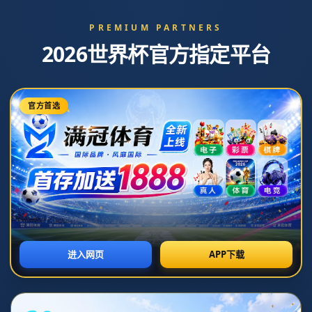
CONTRAC
新闻中心