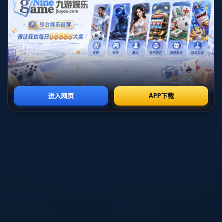
理解世界杯外围竞猜的核心风险与机会
世界杯外围竞猜的吸引力在于：赛事集中、信息透明、样本量大，
赔率体系相对成熟，对有经验的玩家来说更容易做分析。但也正因
为关注度极高，不可靠的竞猜网站会在此时集中“收网”，以高额返
水、虚假优惠、极端赔率等噱头吸引新手。要识别可靠的竞猜投注
平台，首先要明确：任何平台都不可能长期给出远高于行业平均水
平、却又毫无限制的优惠；任何宣称“稳赚不赔”“内部消息”的内
容，都应该视为风险信号。