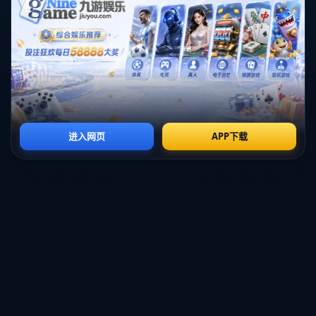
曼城的比赛节奏一如既往地迅猛。**福登**作为当场最佳球员之
一，无疑是战术执行的焦点。他在上半场迅速进入状态，不仅在中
场掌控了传球节奏，还贡献一粒进球和一次助攻，完美诠释了“传
射建功”的内涵。随着福登不断穿插跑位，他的表现让伯恩茅斯防
线疲于应对。
而**哈兰德**同样不负众望，这位挪威射手如同“禁区之王”，多次
利用自己的灵敏嗅觉制造威胁。他在比赛第29分钟的破门，使其本
赛季的英超进球数再次刷新纪录。一位如此全能、爆发力强大的前
锋，是曼城进攻体系的核心支柱。
---