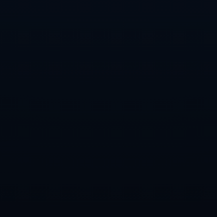
以本赛季为例，截至第25轮，曼城的客场胜率高达60%以上。**福
登和哈兰德等年轻球员的崛起**，为球队注入了强大的动力，而瓜
帅灵活而科学的用人策略，则进一步塑造了这支“蓝月军团”的战斗
力。
---
### **深度分析：多点开花的曼城为何难以被击败**
曼城的成功并非偶然。先从本场比赛分析，不难发现他们的战术设
置极具针对性。例如：
1. **中场掌控力强大**：伯恩茅斯的反击计划经常被曼城中场球员
轻松化解。德布劳内与罗德里在中场提供了双重屏障，使得对手无
法顺利推进。
2. **锋线多点开花**：除了**福登和哈兰德**的出色发挥，曼城的
边路球员格拉利什多次撕裂防线，而阿尔瓦雷斯则完成了球队的第
四个进球，进一步证明了曼城攻击线的全面性。
这种“传控+压迫”的打法，确保了曼城在面对不同类型的球队时都
能快速找到破绽，并高效捕捉得分机会。
---
### **关键词总结**
本场比赛不仅标志着**曼城4-1大胜伯恩茅斯**，还让球队锁定了