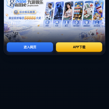
新主帅没有过多变动阵容，而是注重**提升球员信心**和**合理安
排战术**。在随后的比赛中，德比郡逐渐恢复状态，球队的整体表
现也有所改观。
这场对阵牛津联，德比郡面临的不仅是对手的挑战，还有自身状态
延续的考验。近年来，在主场比赛中，德比郡的战斗力始终被视为
其优势所在。因此，面对牛津联，德比郡必须充分利用主场优势，
克服潜在的困难与压力。
### **牛津联的求胜欲**
牛津联在英冠赛场上始终以**顽强拼搏**著称。虽然受限于阵容厚
度，牛津联整体实力略逊于德比郡，但他们具有强大的**战术执行
力**和**高昂斗志**。特别是在对方失误或状态不佳时，牛津联善
于抓住每一个机会，给对手制造麻烦。因此，德比郡在比赛中需要
保持高度警觉，防止牛津联利用反击得分。
在过去几场比赛中，牛津联表现出色的案例不在少数。他们在对阵
强队时稳定的防守和快速的反击能力，屡次让对手吃亏。因此，德
比郡若不能及时识破对手的意图，可能面临艰难的局面。
### **比赛看点与预测**
从两队的历史交锋来看，德比郡在整体实力上稍占上风。然而，牛
津联也不是可以轻视的对手。此役的**比赛看点**主要集中在：德