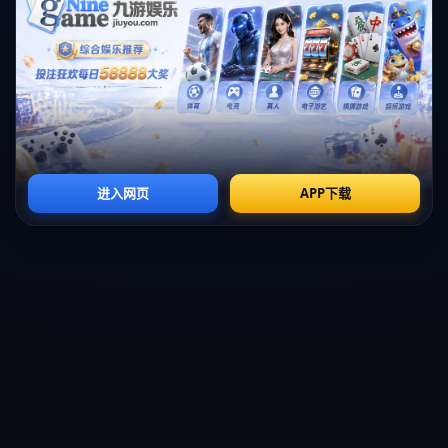
### 尤文图斯的巴西元素
尤文图斯与巴西足球的渊源颇深，从门将迪达到中场的儒尼尼奥，
这些巴西球员都为球队贡献了自己的才华。但**达尼洛**作为队长
的角色，是一种新的里程碑。这不仅证明了他的个人能力，也显示
出巴西球员在意甲乃至欧洲足坛的日益重要。
### 职业生涯终章：计划在欧洲退役
达尼洛已经明确表示，他希望能在欧洲足坛结束自己的职业生涯，
并在未来为俱乐部和国家队的建设贡献自己的经验和智慧。这样的
规划并不是偶然，而是源于对足球深沉的热爱和对职业生涯规划的