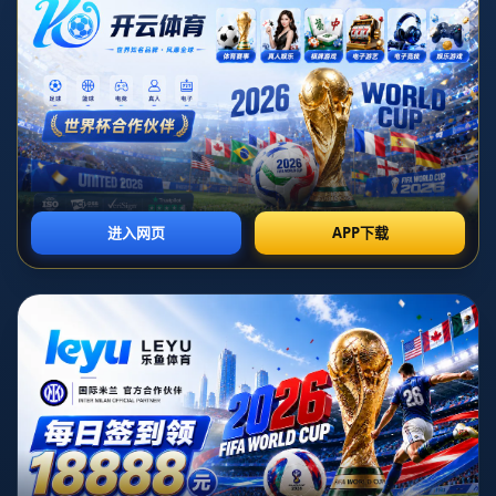
新闻中心
分类
克林斯曼：韓國在必須贏得的戰鬥中失利.
时间：2026-07-03T18:33:35+08:00
**前言**