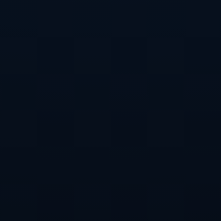
国在关键时刻捉襟见肘，**尤其是在中场的调度和前锋的把握机会
能力上表现出了明显的短板**。
**失败的案例分析**
让我们回顾已成为经典的比赛：2018年世界杯预选赛期间，韩国面
对伊朗的那场关键较量。当时，韩国凭借坚定的防守和高效的反击
赢得了比赛。而这一次，类似的战略却未能如愿以偿。韩国队在防
守端承受了太多压力，结果导致体能消耗过大，未能在比赛最后阶
段保持稳定。