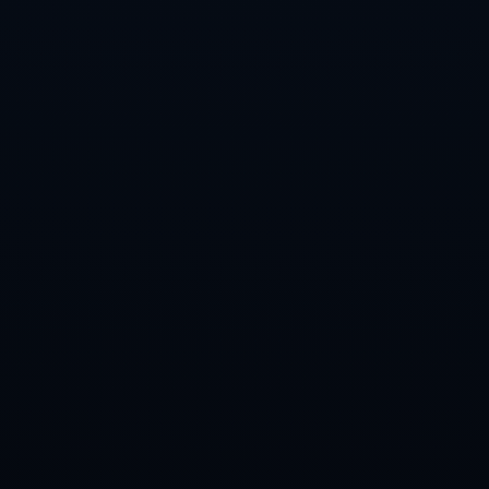
击得手。
**心理因素的重要性**
在高强度竞技场上，心理因素的影响往往被低估。**当球员背负过
高的期待和压力时，失误往往不可避免**。克林斯曼虽有指挥全局
的经验，但他的西式管理风格或许未能与韩国球员的文化背景完全
契合。结果，韩国球员在这场重要比赛中展现出了不自信和犹豫不
决的一面。这也是韩国在必胜战役中失利的重要原因之一。
综上所述，韩国国家队在克林斯曼的带领下虽面临挑战，但也蕴含
着巨大的潜力。通过反思这次失利，他们可以更好地调整战术和心
态，以迎接未来更大的挑战。