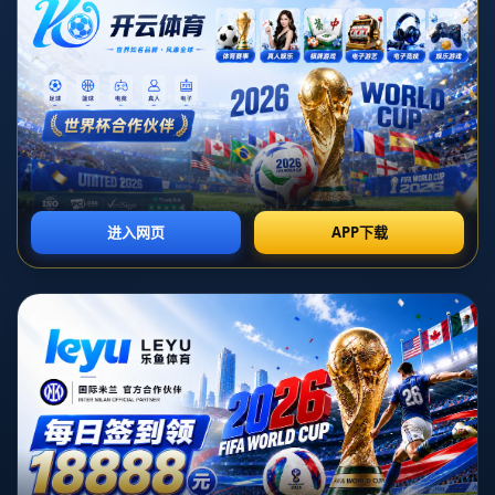
新闻中心
分类
綠軍終結騎士十五連勝 塔圖姆斬獲33+12+7 米
切爾逆天35+8 加蘭手感冰冷21中3.
时间：2026-07-03T18:33:35+08:00