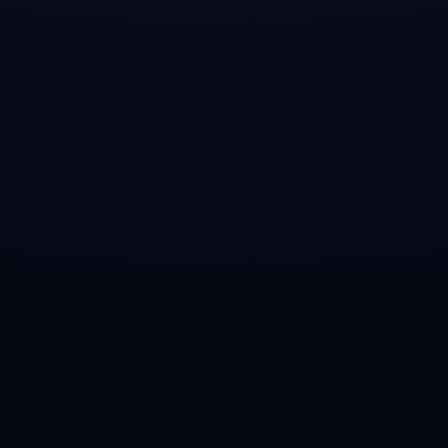
### **达里厄斯·加兰的低迷表现**
与米切尔形成鲜明对比的是加兰的状态不佳。作为球队另一名重要
的得分点，加兰在这场比赛中手感冰冷，21次出手仅命中3球的尴
尬表现，使得骑士在比赛中的进攻被遏制。这样的低迷状态无疑影
响了骑士在关键时刻得分的可能性，也让米切尔的努力变得更加艰
难。或许，如何在高压对抗下找回手感，是加兰接下来需要优先解
决的问题。
### **战术分析：凯尔特人的成功秘诀**
凯尔特人本场比赛能够成功制止骑士连胜，除了明星球员的出色发
挥之外，少不了整体战术布置的功劳。首先，凯尔特人在防守策略
上成功限制了骑士的外线投篮，并在内线对米切尔进行重点盯防，
迫使他多次进行高难度出手。其次，凯尔特人的团队协作显著，在
进攻端通过传导球撕裂骑士的防线，为塔图姆和其他队员创造了多
个空位投篮机会。这种娴熟的配合是他们战胜强敌的关键所在。
### **总结**
这场精彩的比赛不仅为观众献上了一场视觉盛宴，也让人们对凯尔