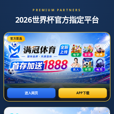
CONTRAC
新闻中心