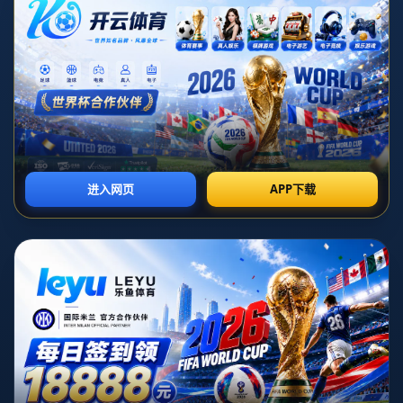
新闻中心
分类
潘頓取得1814場頭馬 成為香港累積最多頭馬
騎師.
时间：2026-07-03T18:33:35+08:00