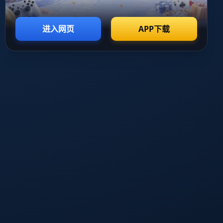
布劳內**精準的助攻和菲爾·福登的靈動跑位引領進
反而是瓜迪奧拉多年來戰術理念的具象化表現。