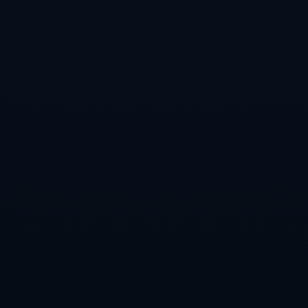
關重要。本輪，**西布朗**客場挑戰勁旅，最終以**3-2**驚險取
勇撲救，不僅帶走寶貴三分，還給了球迷一絲看到奇蹟的期待。
手球隊，但他明顯注入了更多積極的精神力量。儘管目前保級形勢依然嚴