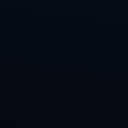
### **數據亮點：進球、跑動與策略**
如果我們將目光聚焦在第29輪整體的數據層面，可以
的提升。此外，榜首球隊的場均跑動距離也創下高
---
**20-21賽季英超聯賽第29輪比賽**再次奉上