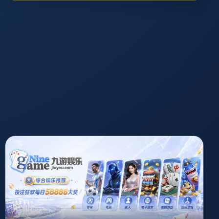
当前位置 :
首页
>
企业新闻
，無疑讓球迷大呼過癮——無論是榜首爭奪的激烈膠