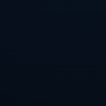
另一場備受矚目的對決來自**曼聯**與**切爾西*
诺·费尔南德斯**再一次成為核心，他的罰球命中
這場比賽也凸顯了兩支球隊目前的一些問題。曼聯