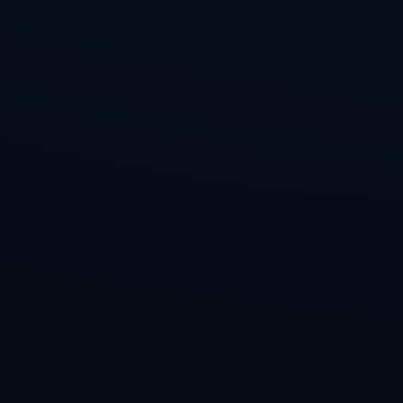
---
### 保級艱難，西布朗奮力一搏
隨著賽季逐漸接近尾聲，保級區的每一場比賽都顯得至
意外的韌性。他們依靠快速反擊以及門將的多次神
值得注意的是，西布朗的主教練本賽季中期剛剛接
---