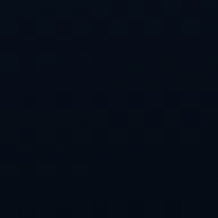
勝。一度被認為命運幾乎注定的這支小球隊卻展示了令人
峻，但在餘下的輪次中仍存著翻盤的可能。