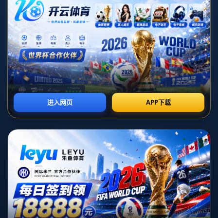
新闻中心
分类
克洛澤不會去德國隊擔任助教 因傷無法工作.
时间：2026-07-03T18:33:35+08:00
**克洛泽不會去德國隊擔任助教 因傷無法工作：德國足球面臨挑