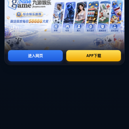
比拟。他不仅拥有极高的球技，**更具有丰富的比赛经验**和深刻
的战术理解力。这些特质使他成为德國队教练团队理想的一员。在
今夏的世界杯预选赛中，德国国家队表现平平，急需具有**“顶级
猎手”**之称的克洛泽来帮助提升攻击力和团队整体实力。
然而，**因伤缺席**的消息传出，让许多期待德国队蜕变的球迷感
到担忧。克洛泽本有机会凭借其*丰富经验*和*深厚背景*帮助新一
代球员快速成长，但如今他的暂时性缺席让重建计划受阻。
**健康问题的影响**
克洛泽的健康问题并非始于今日。在过去的几个月里，他一直饱受