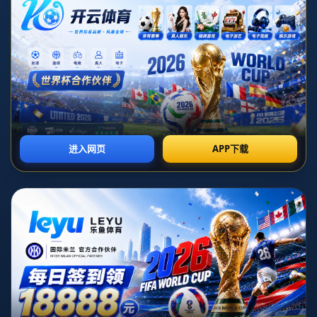
新闻中心
分类
2023山東泰山轉會名單 孫國文、童磊和黃政宇
穩固泰山防線.
时间：2026-07-03T18:33:35+08:00