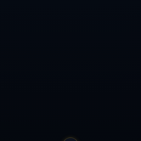
出防守漏洞明显的问题。尤其在面对强队时，有时会因**边路防守
空隙**和中后卫转身速度慢的问题而遭受失球。在几场关键比赛
中，防守的不稳定甚至直接导致了球队的丢分。
如今，孙国文、童磊与黄政宇的到来，刚好针对解决这一系列问
题。他们补强了球队的防线，使得泰山能够更好地应对不同类型的
对手，进一步提高了阵容的深度和应变能力。
---
总的来说，山东泰山通过这次转会期的精准引援，已经初步彰显了
其争冠的野心和远见。**“稳固泰山防线”**不仅是应对强劲对手的
基础，更是为球队未来打下的长久竞争力。相信在新赛季中，泰山
队的防守表现必将让球迷眼前一亮！
薩頓：胡珀受辱罵荒謬可笑！不單單是他局中犯下錯誤！.
前六大省份经济总量合计近六十万亿元——地区经济迎难而上稳中
有进.