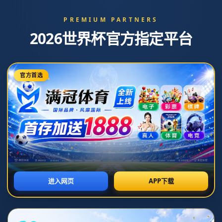
CONTRAC
新闻中心