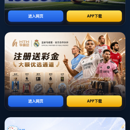
在2023年澳大利亚网球公开赛中，阿丽娜·萨巴伦卡凭借令人瞩目
的表现刷新了自己的纪录，以2-0战胜了年轻的对手克拉拉·陶森。
这场胜利不仅是萨巴伦卡职业生涯的又一次里程碑，也将她推向了
更为广阔的网坛巅峰。在这场比赛中，**萨巴伦卡的强势发球和精
准的底线击球**发挥得淋漓尽致，展现出了非凡的竞技状态。
**一、萨巴伦卡的成长历程**