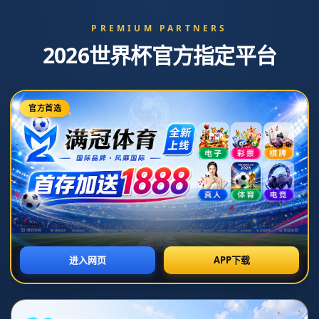
CONTRAC
新闻中心