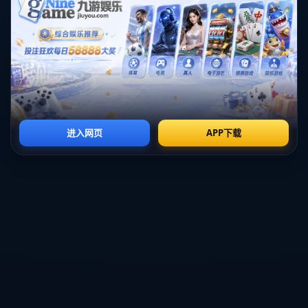
阿丽娜·萨巴伦卡在网坛崭露头角的过程并非一帆风顺。从一名年
轻的白俄罗斯球员到如今的大满贯赛事的有力竞争者，她的职业生
涯充满了挫折和挑战。然而，她每一次都能从中吸取教训，化压力
为动力。通过不断提高自己的**技术水平和心理素质**，萨巴伦卡
逐渐确立了自己在女子网坛中的地位。
**二、技术优势决定胜负**
在与陶森的比赛中，萨巴伦卡展示了她的多重技术优势。**她的发
球速度和旋转力**让陶森难以应对，频频出现失误。与此同时，萨
巴伦卡精准的底线击球设定了比赛的节奏，使她能够掌控比赛的主
动权。她的反手表现尤其突出，令对手无从下手。萨巴伦卡通过不
断的**战术调整**，成功地限制了陶森的进攻。
**三、心理素质的体现**