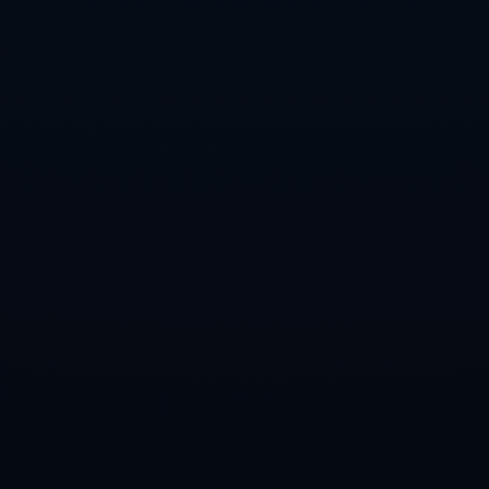
总体来看，这场比赛是**萨巴伦卡职业生涯中的一场经典对决**，
为她的未来发展打下了坚实基础。而对于观众和粉丝而言，萨巴伦
卡与陶森之间的较量，则是一场技艺与心理的双重比拼，让人倍感
精彩。作为网球界的璀璨新星，萨巴伦卡的每一次胜利都是对其实
力的有力证明。