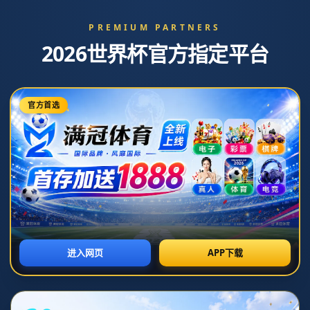
CONTRAC
新闻中心