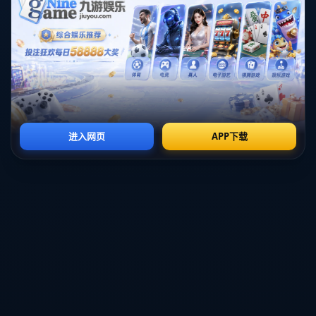
尽管赛季尚在进行中，每一场胜利对于任何球队来说都至关重要，
尤其是在主场作战时。对于切尔西来说，“主场即堡垒”的观念早已
深入球迷的骨髓。在这场比赛中，蓝军展现了他们**顽强的战斗力
和无与伦比的团队合作精神**。从球员的直塞配合到后卫的精准抢
断，各个环节无不透露出他们的认真和专注。