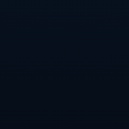
在这场比赛中，恩佐·费尔南德斯无疑是全场焦点之一。这位阿根
廷中场不仅以出色的视野掌控了场上的节奏，还通过几次犀利的传
球制造了关键机遇。他的冷静与高效给对手的防线造成了巨大威
胁，而球迷们通过他赛后的动态更加清晰地感受到这位球员的内心
喜悦和对球队的热爱。
### **恩佐赛后动态：释放热爱与激情**
比赛结束后，恩佐在社交媒体上晒出了一张全队庆祝胜利的照片，
附言：“**主场取得重要的胜利，蓝军全员齐心协力！**”这样一条
简单却充满力量的文字迅速赢得了切尔西球迷的热烈回应。这不仅
是一种态度，更是一种宣言——“蓝军仍在全力以赴，我们正在为
赛季目标拼搏。”
恩佐的这条动态还透露出一个重要信息：**团队精神是蓝军本场获
胜的核心法宝。**无论是赛场上的瞬时战术执行，还是整场比赛中
球员之间的无缝配合，这场胜利无疑建立在全队默契的基础之上。
正如恩佐所说，齐心协力是蓝军走向成功的关键动力。