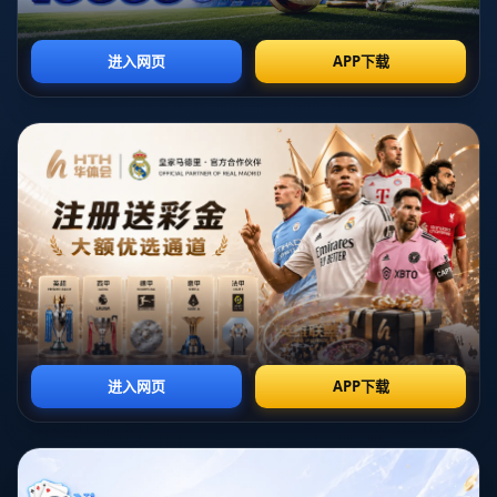
**恩佐社媒晒庆祝照：主场取得重要的胜利，蓝军全员齐心协力！
**
足球的世界总是充满激情和故事，而最近一场比赛中，切尔西球星
恩佐·费尔南德斯的一条社交媒体动态再次吸引了众多球迷的眼
球。这条动态不仅记录了蓝军主场取得一场重要胜利的喜悦，更展
现了球队内部的团结拼搏精神。对于蓝军和恩佐的粉丝来说，这是
一场可喜可贺的胜利，也是一次值得回味的时刻。
### **主场胜利：蓝军的关键时刻**