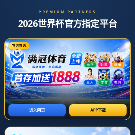
CONTRAC
新闻中心