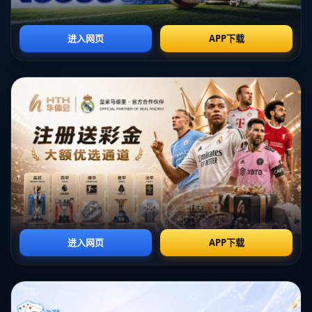
2022年卡塔尔世界杯吸引了全球亿万球迷的目光，而淘汰赛阶段更
是这场足球盛宴中的关键环节。这一阶段不仅考验球队的技战术能
力，也考验教练的临场指挥和球员的心理素质。本文将深入剖析
**2022卡塔尔世界杯淘汰赛对阵关系**，帮助球迷更好地理解这场
顶级足球赛事的精彩之处。
在世界杯淘汰赛阶段，比赛的重要性更是显而易见。每一场赛事都
是生死战，胜者继续前行，败者则遗憾离场。因此，**卡塔尔世界
杯淘汰赛的对阵关系**不仅仅是两个国家队的较量，也是球员、教
练及背后整个团队的智慧碰撞。
**小组赛战绩决定淘汰赛命运**
每个小组前两名晋级16强，是淘汰赛对阵关系的基础。例如，A组
的头名将对阵B组的第二名，而B组的头名将面对A组的第二名。这
种**“交叉对阵”**的安排，旨在确保小组赛成绩优秀的球队能够在
淘汰赛初始阶段避免与同组强敌相遇。**战术调整与球员状态**成
为小组赛末轮比赛中影响对之后对阵关系的重要因素。正如法国队
在小组赛第四场的表现，不仅争取胜利，也力争以最少的消耗晋
级，以最佳状态迎接淘汰赛对手。
**“强强对话”是常态**
历史证明，世界杯淘汰赛中，总少不了不可错过的“强强对话”。如