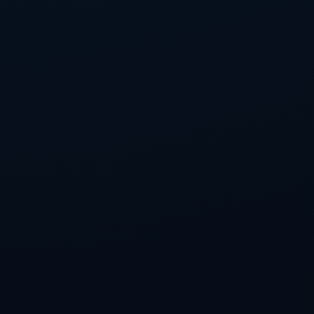
球比赛中，它的健康程度直接影响球员的速度、灵活
技术专长、场上经验以及与其他防守队员的配合默契
冷敷、理疗和药物治疗，以及长期的**肌肉力量和
，并将球员重新带回最佳竞技状态。