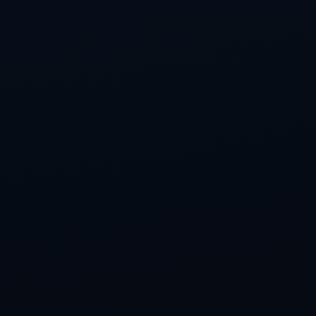
面对的重要环节。一旦球员能够正确面对心理波动，
助雷纳托-韦加更快走出受伤的心理阴影。
以帮助其他中后卫迅速找到调整的最佳方法。这样不