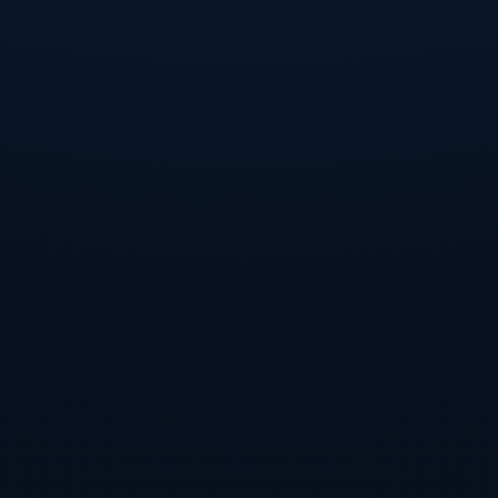
为营，而后卫线则是防守稳固的关键所在。因此，雷纳托-韦加的伤情无