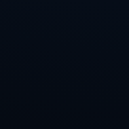
**数据分析显示，**一名球员的有效恢复不仅取
便能重新找回赛场上的自信，这也正是尤文管理层需
对于尤文图斯而言，调整全队的防守配置是当务之
仅能尽量减少雷纳托-韦加因伤缺阵带来的负面影响