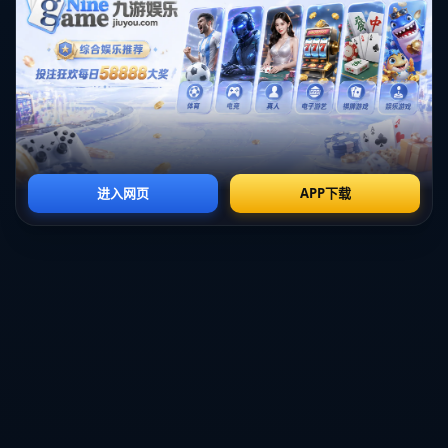
阵广州城的比赛中，防线问题暴露无遗。在整场比赛中，沧州雄狮
往往处于被动挨打的局面，中场没有对球权进行有效控制，导致防
线压力剧增。虽然他们尝试通过调整阵型来改善情况，但未能有效
遏制广州城的*攻势*。