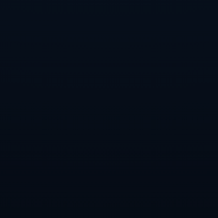
頻暴露。年輕有潛力的中後衛如RB萊比錫的古瓦迪奧爾正逐漸成
為歐洲頂級豪門的熱門追求對象。像他這樣的全能型後衛，能為切
爾西帶來更多防守端的品質提升。
---
### 成功案例的啟示：大手筆投資的回報
當提到巨資投入，切爾西並非唯一的例子，歐洲其他豪門的成功經
驗也可以成為參考。例如，曼城在瓜迪奧拉執教期間的持續投資，
最終幫助球隊從歐冠“陪跑者”轉變為奪冠熱門。2019年的利物浦則
用1億英鎊引援如范戴克和阿利森，成功補強短板，在隨後一個賽
季中贏得英超和歐冠。
然而，反例同樣值得關注。**敷衍的規劃可能導致資源浪費**，如
巴塞羅那在內馬爾轉會後的一連串失敗引援，就導致球隊在財務和
戰績上雙重受損。因此，切爾西在投注2億英鎊時，必須考量球員
的即戰能力和長遠價值，以免重蹈覆轍。
---
### 新教練的策略與未來展望