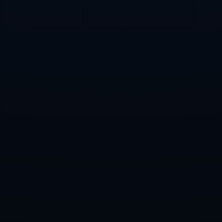
如今，切爾西的新教練毛里西奧·波切蒂諾已正式上任，他的戰術
哲學將深刻影響今夏的引援策略。波切蒂諾以打造年輕化、進攻型
球隊而聞名，同時重視陣容深度和靈活性。因此，切爾西很可能會
進一步瞄準年輕而多才多藝的球員，如布萊頓的中場新秀卡伊塞多
等。**這樣的引援策略既能立竿見影，還能為未來打下堅實基礎
**。
---
總之，《電訊報》的這一報道揭示了切爾西“砸錢求變”的野心，而
如何把2億英鎊用在刀刃上，將決定藍軍能否重新站回歐洲足球的
巅峰。