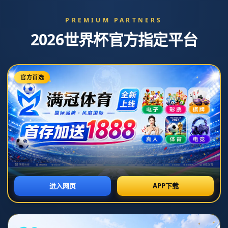
CONTRAC
新闻中心