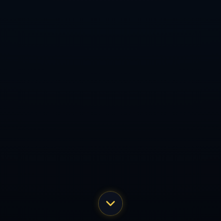
们的出场可能改变比赛的局面。与此同时，狼队的防守反击战术如
果执行得当，将是伯恩茅斯难以破解的挑战。
**结论与比赛看点**
此次对决，伯恩茅斯的主场气势和狼队的反击效率成为两大看点。
比赛开始阶段的攻防节奏，以及双方在关键时刻的抉择，都将是影
响最终结果的因素。球迷们无疑期待着这场比赛会是一场精彩纷呈
的对攻大战。
通过这场比赛，我们不仅可以看到两队在技战术上的对抗，更能感
受到英超联赛的激烈与魅力。无论最终结果如何，比赛过程中每一
次攻防转换、每一次射门得分，都将成为观众难忘的回忆。
廈門環東文旅客場鬥智再戰黑龍江寄望於翻盤.
曝皇馬有意哈蘭德 為此將在今夏出售本澤馬.
Copyright 2024
皇冠体育- (CROWN SPORTS)
All Rights by
皇冠体育