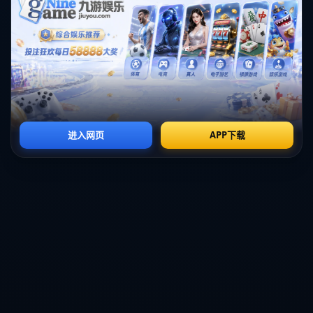
先机，必须有效解决防守不稳的问题。
反观**狼队**，虽然他们在赛季初几场比赛中遭遇颓势，但近年来
逐渐找回状态，尤其是在反击上的策略得以完美实施。主教练在利
用年轻球员的速度与技术方面表现出色，战术上灵活多变。
**历史交锋与数据比对**
在过去几个赛季的交锋中，伯恩茅斯与狼队的对战记录互有胜负。
然而，细看双方的数据，狼队在对抗强队时往往能够打出高水平比
赛，这一点对伯恩茅斯构成了潜在威胁。从进攻火力来看，伯恩茅
斯略占优势，但防守端的漏洞可能成为此役的隐患。
值得注意的是，在他们的交战史中，**主场优势**起到了关键作
用。伯恩茅斯在自家球场的表现往往优于客场，而狼队在拉开空间
方面的策略常常在伯恩茅斯的紧逼防守面前显得无奈。
**策略与亮点球员**
对于伯恩茅斯来说，**如何在比赛初期建立优势**将是比赛的关
键。这不仅仅需要前锋线尽早破门，也要求后防线保持稳固。球队
明星球员的状态和发挥直接影响着比赛的结果。而在中场的控制能
力和边路的突破速度也是这场比赛的胜负手。
狼队在这场比赛中则可能选择利用快速反击撕破对手防线。他们的
进攻核心一直是比赛的焦点，特别是几位实力不俗的年轻球员，他