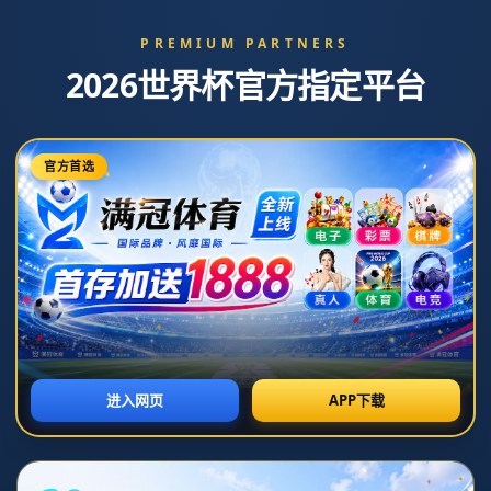
CONTRAC
新闻中心