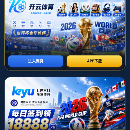
新闻中心
分类
春节假期全国安全形势总体平稳.
时间：2026-07-03T18:33:35+08:00
**春节假期全国安全形势总体平稳：让每一次团圆更加安心**