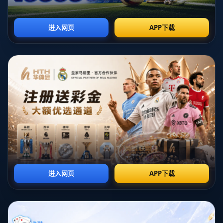
春节是中国最重要的传统节日之一，是每个家庭团聚的时刻。在这
段期间，不仅城市乡村都充满了欢乐的氛围，同时也是各类安全事
故的高发期。因此，“*春节假期全国安全形势总体平稳*”这一主
题，反映了政府和社会在安全管理方面的努力以及对于人民生命财
产安全的保障。
近年来，随着安全意识的提高以及技术的进步，全国各地在春节期
间的安全保障措施不断升级。从交通安全、消防安全、食品安全到
疫情防控，各个环节的安全工作都被提上了日程，旨在为公众提供
一个安全、和谐的节日环境。
首先，交通安全是春节期间安全形势平稳的重要一环。**据数据显
示，新型的智能交通管理系统在全国多个城市进行部署，并取得了
显著的成效**。通过**先进的GPS技术和实时数据分析**，交警能
够有效监控和调度交通流量，减少交通事故的发生。比如，在某大
型城市实施的新举措中，通过增加无人机巡检，充分提高了交通执
勤的效率，避免了人力不足导致的管理盲区。
在消防安全方面，各地消防部门早已未雨绸缪，开展了大规模的消
防安全检查。**春节期间传统烟花爆竹的燃放增多，使得火灾风险
同步上升**。为了最大程度降低事故隐患，不少地方政府采取了限
制燃放烟花爆竹的政策，并建议民众使用电子烟花作为绿色环保的