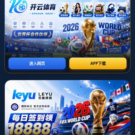
新闻中心
分类
和世界冠军打乒乓球,这堂体育课太酷了!.
时间：2026-07-03T18:33:35+08:00
在中国，乒乓球不仅仅是一项运动，更是一种文化。当你有机会在