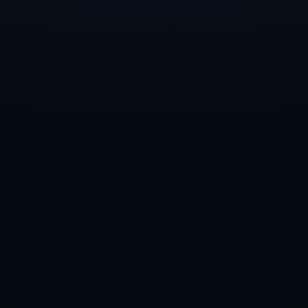
比赛**，仿真可能遇到的对手策略，通过对抗提升临场应变能力。
**成功案例：三冠王的经验**
在以往三届全运会上，山东橄榄球队凭借**团队协作和顽强拼搏精
神**接连夺冠，成为全国各大体育院校研究的典范。今年，他们将
在这些成功经验的基础上，进一步提升。2019年全运会决赛中，他
们通过**细致的技术分析和临场策略调整**，最终逆转取胜，这段
历史成为激励全队冬训的精神财富。
随着全运会的脚步渐进，山东橄榄球队将以更坚定的步伐迈向新的
荣誉。他们的每一次冬训，都是为实现心中梦想的一次次冲刺。无
论是技术的精进还是心态的成熟，都是冲击四连冠的重要组成部
分。**山东橄榄球队**的未来，值得期待。