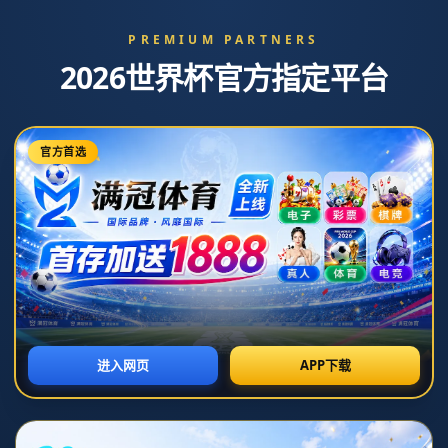
CONTRAC
新闻中心