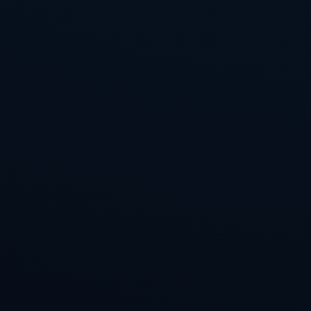
**法兰克福的挑战**
法兰克福同样是一支不容小觑的球队，他们在德甲拥有