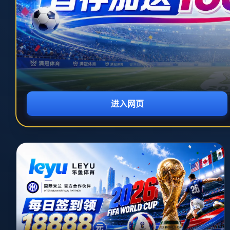
公司动态
行业资讯
**前言**
周六013德甲赛事即将迎来一场引人瞩目的对决，
关注**。在本文中，我们将深入分析这两支球队的
**门兴的主场优势**
门兴格拉德巴赫近年来在德甲联赛中表现稳定，其*