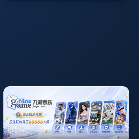
当前位置 :
首页
>
企业新闻
.
名，更是一场技战术的较量，**吸引了无数足球迷的
经展示了不俗的状态。这与他们出色的整体配合及严