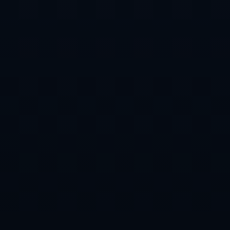
法是选定一到两个评分较高的世界杯下注APP，先以小额度尝试，
重点观察几个细节：其一，注册与实名认证流程是否清晰透明，条
款说明是否易于理解；其二，充值到账时间与提现审核效率，是否
存在隐性费用或复杂的额外条件；其三，遇到问题时，客服是否能
在合理时间内给出有效答复，而不是机械式复制粘贴。这些微观体
验往往比“9分还是9点5分”更能体现平台价值。也可以留意APP的
更新频率，持续维护和快速修复问题，往往意味着运营团队对长期
口碑有所重视。
利用多维信息构建自己的平台优选表
当你真正学会阅读平台排名与评分后，就可以尝试构建个人的世界
杯下注APP优选列表。做法不复杂：先根据公开排行筛出三到五款
评分靠前、合规信息比较完整的应用；再结合自身需求，对安全
性、玩法多样性、界面体验、客服质量进行主观打分，形成一份属
于自己的综合评级。这个过程并不需要特别专业的数据技能，只要
遵循“实测体验优先，广告口号靠后”的原则，逐步就能筛出相对适
合自己的平台组合。通过这种方式，平台排名与评分不再只是外部
声音，而是成为你构建理性决策体系的一部分。