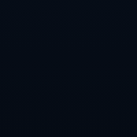
以某次世界杯为例，开赛前两周，A平台在多数排行榜上位列前
二，主打“高赔率”和“新用户奖励丰厚”；B平台则排名略靠后，但
以稳定性和客服口碑见长。小李作为新用户，被A平台的广告吸
引，下载后发现前期体验非常流畅，赔率也确实略高于其他APP。
然而到了淘汰赛阶段，A平台因在线人数激增出现多次卡顿，部分
比赛下注通道短暂关闭，引发大量用户差评，榜单排名也随之明显
下滑。与此B平台虽然活动力度不算突出，但在高峰期依然保持顺
畅，提现速度与客服响应基本不受影响，用户评分逐步上升，最终
在多份“世界杯下注APP排行”中反超。这个案例说明，平台的真实
实力往往在高压力场景下才会显露出来，而动态口碑变化比静态的
赛前宣传更值得参考。
评分之外更需要亲自验证的细节点
再完善的评分体系，也无法完全替代用户自己的验证环节。理性做