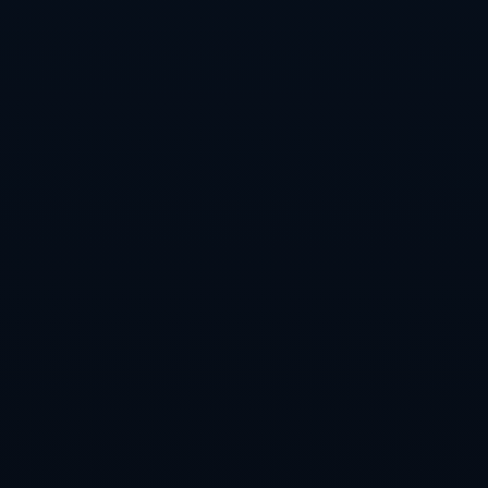
而是提醒你 在世界杯这种舞台上 名气不等于真实期望值
灵活运用现场信息 关注临场变化
很多世界杯投注技巧都会提到即时盘口和临场变化 这是因为市场
会根据伤停名单 首发阵容和赛前新闻不断调整 如果你在赛前几小
时还在使用前两天的数据 很容易信息滞后 比如 某队主力中锋赛前
伤缺 但部分数据网站更新较慢 如果只看历史进球数据 很可能会高
估该队攻击力 此时临场盘口通常会做出细微调整 总进球盘可能从
二点五降到二球 或者让球盘口走弱 这种变化反映的 正是市场对信
息的快速反应 对新手来说 不必深究盘口技术细节 至少要养成赛前
再核对一次伤停和首发的习惯 避免在信息不全的情况下仓促下手
如何避免情绪化决策
世界杯是典型的情绪高波动场景 尤其当你支持的球队在场时 很容
易因为偏爱而做出失真判断 所以实战中需要给自己设定几条
硬规
则
第一 不以支持对象为唯一依据 第二 不因上一场的输赢加大或减
少下一场的理性投入 第三 避免连看几场夜场之后疲劳作出判断 情
绪化在短期内可能带来高收益 但从长期来看 几乎注定会放大风险
很多老玩家都经历过 因为某场绝杀而彻底改变策略 最终被连锁失
败拖垮的过程
精选场次 而不是场场都玩