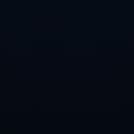
世界杯投注热门平台大比较
2026-08-07
世界杯投注热门平台大比较 深度解析
玩法体验与安全门槛 每逢世界杯，足
球迷的情绪都会被彻底点燃，而围绕
赛事的各种世界杯投注平台也随之火
热。很多新手一上来就被琳琅满目的
广告和“高赔付”宣传搞得眼花缭
MORE